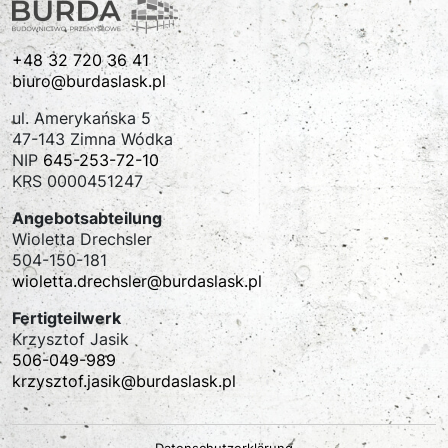
+48 32 720 36 41
biuro@burdaslask.pl
ul. Amerykańska 5
47-143 Zimna Wódka
NIP
645-253-72-10
KRS 0000451247
Angebotsabteilung
Wioletta Drechsler
504-150-181
wioletta.drechsler@burdaslask.pl
Fertigteilwerk
Krzysztof Jasik
506-049-989
krzysztof.jasik@burdaslask.pl