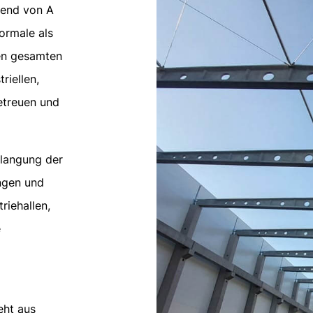
send von A
ormale als
en gesamten
riellen,
etreuen und
rlangung der
ngen und
riehallen,
e
eht aus