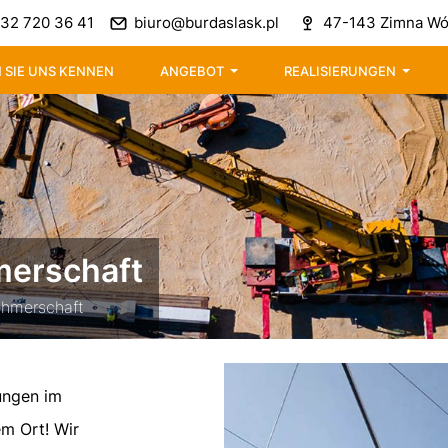
32 720 36 41
biuro@burdaslask.pl
47-143 Zimna Wód
 SIE UNS KENNEN
ANGEBOT
REALISIERUNGEN
merschaft
ehmerschaft
ungen im
m Ort! Wir