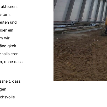
rukteuren,
itern,
euten und
ber ein
em wir
tändigkeit
onalisieren
en, ohne dass
ssheit, dass
igen
uchsvolle