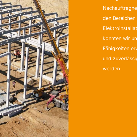
Nachauftragn
den Bereichen 
Elektroinstalla
konnten wir un
Fähigkeiten er
und zuverläss
werden.